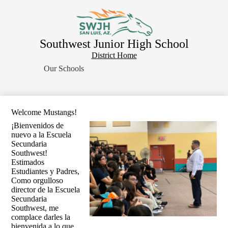
Skip
Home
to
main
About Us
content
Southwest Junior High School
School Resources
District
District Home
Students
Home
Our Schools
Button
Parents
Contact Us
Welcome Mustangs!
Search
¡Bienvenidos de
nuevo a la Escuela
Secundaria
Southwest!
Estimados
Estudiantes y Padres,
Como orgulloso
director de la Escuela
Secundaria
Southwest, me
complace darles la
bienvenida a lo que